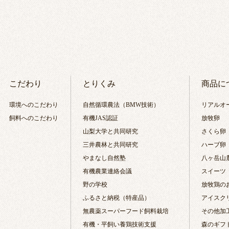
こだわり
とりくみ
商品に
環境へのこだわり
自然循環農法（BMW技術）
リアルオ
飼料へのこだわり
有機JAS認証
放牧卵
山梨大学と共同研究
さくら卵
三井農林と共同研究
ハーブ卵
やまなし自然塾
八ヶ岳山
有機農業連絡会議
スイーツ
野の学校
放牧鶏の
ふるさと納税（特産品）
アイスク
無農薬スーパーフード飼料栽培
その他加
有機・平飼い養鶏技術支援
森のギフ