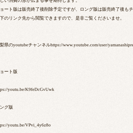
しい消費の形が広まる事を期待します。
ョート版は販売終了後削除予定ですが、ロング版は販売終了後も
下のリンク先から閲覧できますので、是非ご覧くださいませ。
県のyoutubeチャンネルhttps://www.youtube.com/user/yamanashipref
ョート版
tps://youtu.be/K9feDcGvUwk
ング版
tps://youtu.be/VPvi_4y6z8o