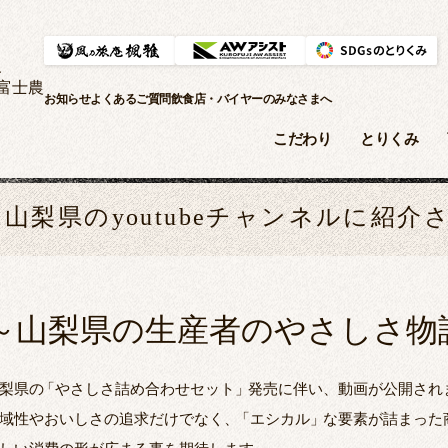
、
富士農
お知らせ
よくあるご質問
飲食店・バイヤーのみなさまへ
こだわり
とりくみ
山梨県のyoutubeチャンネルに紹介
～山梨県の生産者のやさしさ物
梨県の
「
やさしさ詰め合わせセット
」
発売に伴い、動画が公開され
域性やおいしさの追求だけでなく、
「
エシカル
」
な要素が詰まった