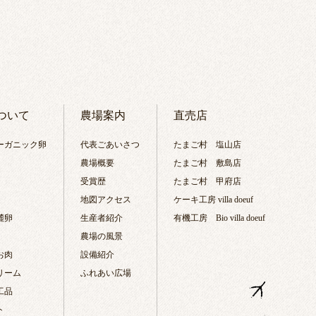
ついて
農場案内
直売店
ーガニック卵
代表ごあいさつ
たまご村 塩山店
農場概要
たまご村 敷島店
受賞歴
たまご村 甲府店
地図アクセス
ケーキ工房 villa doeuf
麓卵
生産者紹介
有機工房 Bio villa doeuf
農場の風景
お肉
設備紹介
リーム
ふれあい広場
工品
ト