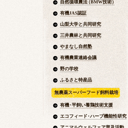
自然循環農法
（
BMW技術
）
有機JAS認証
山梨大学と共同研究
三井農林と共同研究
やまなし自然塾
有機農業連絡会議
野の学校
ふるさと特産品
無農薬スーパーフード飼料栽培
有機
・
平飼い養鶏技術支援
エコフィード
・
ハーブ機能性研究
アニマルウェルフェア普及活動