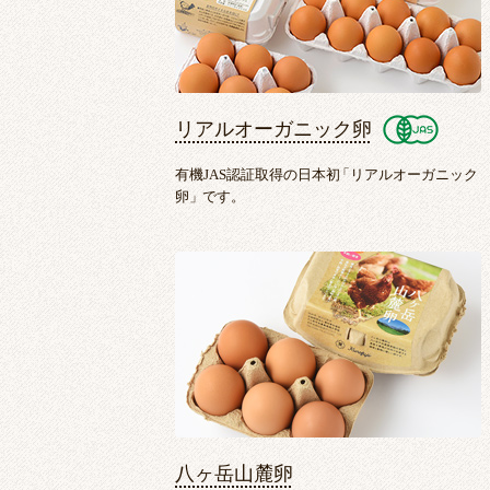
リアルオーガニック卵
有機JAS認証取得の日本初
「
リアルオーガニック
卵
」
です。
八ヶ岳山麓卵