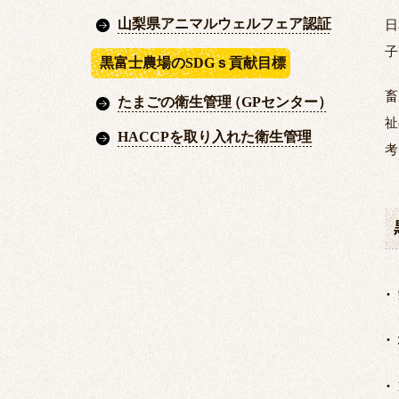
山梨県アニマルウェルフェア認証
日
子
黒富士農場のSDGｓ貢献目標
畜
たまごの衛生管理
（
GPセンター
）
祉
HACCPを取り入れた衛生管理
考