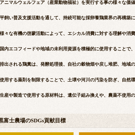
アニマルウェルフェア（産業動物福祉）を実行する事の様々な価
平飼い普及支援活動を通して、持続可能な採卵養鶏業界の再構築
様々な有機の啓蒙活動によって、エシカル消費に対する理解や消
国内エコフィードや地域の未利用資源を積極的に使用することで
排出される鶏糞は、発酵処理後、自社の穀物畑や戻し堆肥、地域
使用する薬剤を制限することで、土壌や河川の汚染を防ぎ、自然
生産や製造で使用する原材料は、遺伝子組み換えや、農薬不使用
黒富士農場のSDGs貢献目標