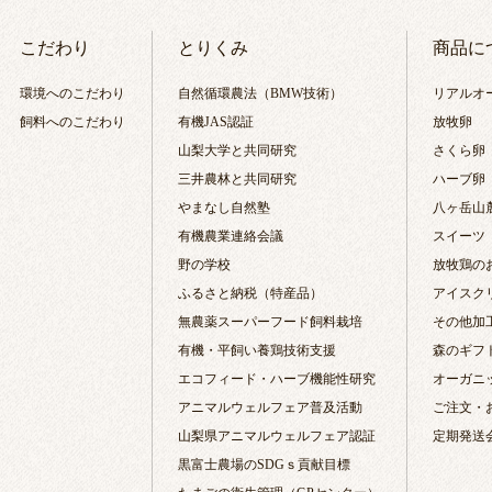
こだわり
とりくみ
商品に
環境へのこだわり
自然循環農法（BMW技術）
リアルオ
飼料へのこだわり
有機JAS認証
放牧卵
山梨大学と共同研究
さくら卵
三井農林と共同研究
ハーブ卵
やまなし自然塾
八ヶ岳山
有機農業連絡会議
スイーツ
野の学校
放牧鶏の
ふるさと納税（特産品）
アイスク
無農薬スーパーフード飼料栽培
その他加
有機・平飼い養鶏技術支援
森のギフ
エコフィード・ハーブ機能性研究
オーガニ
アニマルウェルフェア普及活動
ご注文・
山梨県アニマルウェルフェア認証
定期発送
黒富士農場のSDGｓ貢献目標