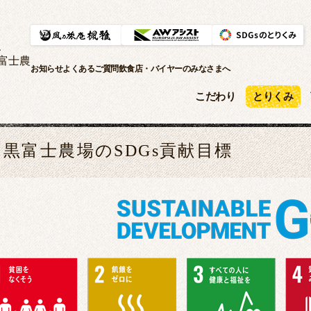
、
富士農
お知らせ
よくあるご質問
飲食店・バイヤーのみなさまへ
こだわり
とりくみ
黒富士農場のSDGs貢献目標