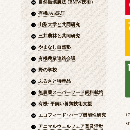
自然循環農法
（
BMW技術
）
有機JAS認証
山梨大学と共同研究
三井農林と共同研究
やまなし自然塾
有機農業連絡会議
野の学校
ふるさと特産品
無農薬スーパーフード飼料栽培
有機
・
平飼い養鶏技術支援
エコフィード
・
ハーブ機能性研究
1
S
アニマルウェルフェア普及活動