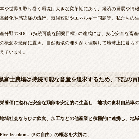
本や世界を取り巻く環境は大きな変革期にあり、経済の発展や情
高齢化や感染症の流行、気候変動やエネルギー問題等、私たちの
産分野のSDGs
（
持続可能な開発目標
）
の達成には、安心安全な畜産
の概念を念頭に置き、自然循環の理を深く理解して地球上に暮ら
えています。
黒富士農場は持続可能な畜産を追求するため、下記の貢
栄養価に溢れた安全な鶏卵を安定的に生産し、地域の食料自給率
地域社会ならびに飲食、加工などの他産業と積極的に連携し、地
Five freedoms（5の自由）の概念を大切に、