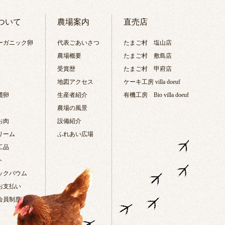
ついて
農場案内
直売店
ーガニック卵
代表ごあいさつ
たまご村 塩山店
農場概要
たまご村 敷島店
受賞歴
たまご村 甲府店
地図アクセス
ケーキ工房 villa doeuf
麓卵
生産者紹介
有機工房 Bio villa doeuf
農場の風景
お肉
設備紹介
リーム
ふれあい広場
工品
ト
ックバウム
お支払い
会員制度