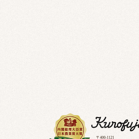
〒400-1121