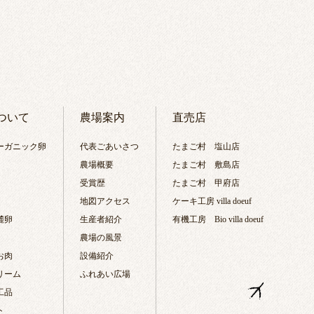
ついて
農場案内
直売店
ーガニック卵
代表ごあいさつ
たまご村 塩山店
農場概要
たまご村 敷島店
受賞歴
たまご村 甲府店
地図アクセス
ケーキ工房 villa doeuf
麓卵
生産者紹介
有機工房 Bio villa doeuf
農場の風景
お肉
設備紹介
リーム
ふれあい広場
工品
ト