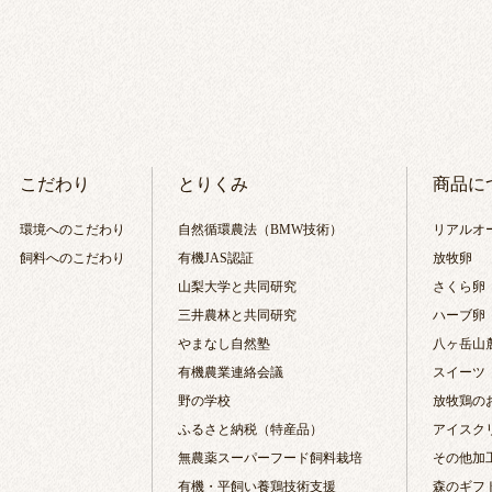
こだわり
とりくみ
商品に
環境へのこだわり
自然循環農法（BMW技術）
リアルオ
飼料へのこだわり
有機JAS認証
放牧卵
山梨大学と共同研究
さくら卵
三井農林と共同研究
ハーブ卵
やまなし自然塾
八ヶ岳山
有機農業連絡会議
スイーツ
野の学校
放牧鶏の
ふるさと納税（特産品）
アイスク
無農薬スーパーフード飼料栽培
その他加
有機・平飼い養鶏技術支援
森のギフ