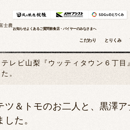
、
富士農
お知らせ
よくあるご質問
飲食店・バイヤーのみなさまへ
こだわり
とりくみ
テレビ山梨『ウッティタウン６丁目
た。
テツ＆トモのお二人と、黒澤ア
ました。