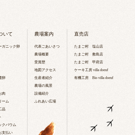
ついて
農場案内
直売店
ーガニック卵
代表ごあいさつ
たまご村 塩山店
農場概要
たまご村 敷島店
受賞歴
たまご村 甲府店
地図アクセス
ケーキ工房 villa doeuf
麓卵
生産者紹介
有機工房 Bio villa doeuf
農場の風景
お肉
設備紹介
リーム
ふれあい広場
工品
ト
ックバウム
お支払い