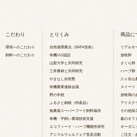
こだわり
とりくみ
商品に
環境へのこだわり
自然循環農法（BMW技術）
リアルオ
飼料へのこだわり
有機JAS認証
放牧卵
山梨大学と共同研究
さくら卵
三井農林と共同研究
ハーブ卵
やまなし自然塾
八ヶ岳山
有機農業連絡会議
スイーツ
野の学校
放牧鶏の
ふるさと納税（特産品）
アイスク
無農薬スーパーフード飼料栽培
その他加
有機・平飼い養鶏技術支援
森のギフ
エコフィード・ハーブ機能性研究
オーガニ
アニマルウェルフェア普及活動
ご注文・